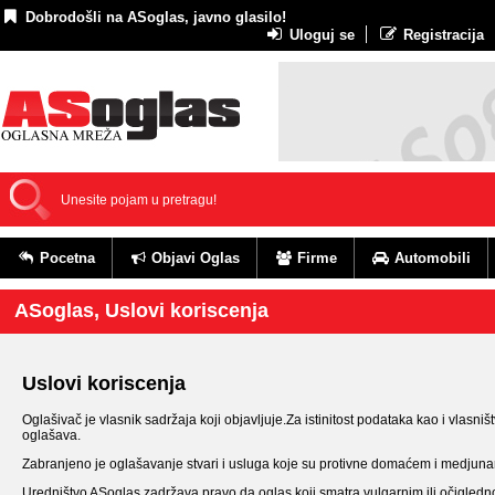
Dobrodošli na ASoglas, javno glasilo!
Uloguj se
Registracija
Pocetna
Objavi Oglas
Firme
Automobili
ASoglas, Uslovi koriscenja
Uslovi koriscenja
Oglašivač je vlasnik sadržaja koji objavljuje.Za istinitost podataka kao i vlasniš
oglašava.
Zabranjeno je oglašavanje stvari i usluga koje su protivne domaćem i medju
Uredništvo ASoglas zadržava pravo da oglas koji smatra vulgarnim ili očigledn