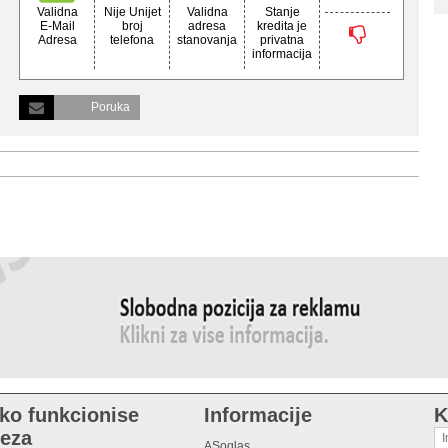
Validna
Nije Unijet
Validna
Stanje
E-Mail
broj
adresa
kredita je
Adresa
telefona
stanovanja
privatna
informacija
Poruka
ko funkcionise
Informacije
K
eza
ASoglas