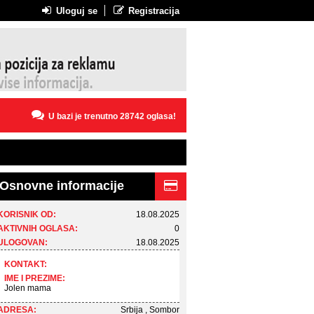
Uloguj se
Registracija
U bazi je trenutno 28742 oglasa!
Osnovne informacije
KORISNIK OD:
18.08.2025
AKTIVNIH OGLASA:
0
ULOGOVAN:
18.08.2025
KONTAKT:
IME I PREZIME:
Jolen mama
ADRESA:
Srbija , Sombor