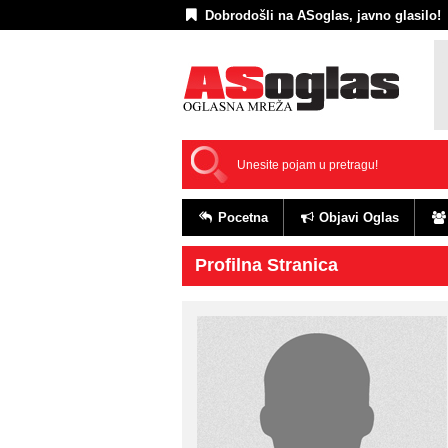
Dobrodošli na ASoglas, javno glasilo!
Pocetna
Objavi Oglas
Profilna Stranica