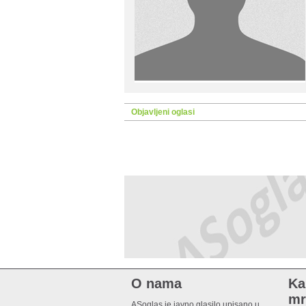
Objavljeni oglasi
O nama
Ka
mr
ASoglas je javno glasilo upisano u