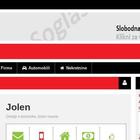
Firme
Automobili
Nekretnine
Jolen
Detalji o korisniku Jolen mama