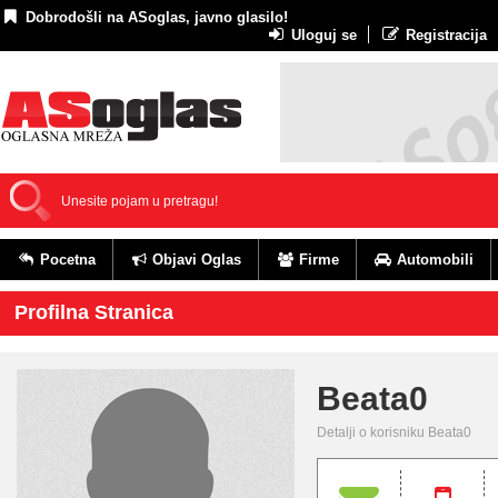
Dobrodošli na ASoglas, javno glasilo!
Uloguj se
Registracija
Pocetna
Objavi Oglas
Firme
Automobili
Profilna Stranica
Beata0
Detalji o korisniku Beata0