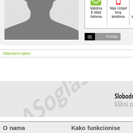
Validna
Nije Unijet
E-Mail
broj
Adresa
telefona
Poruka
Objavljeni oglasi
O nama
Kako funkcionise