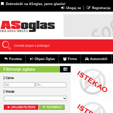
Dobrodošli na ASoglas, javno glasilo!
Uloguj se
Registracija
Pocetna
Objavi Oglas
Firme
Automobili
Filtriranje oglasa
Cjena
Stanje
UKLONI FILTERE
FILTRIRAJ