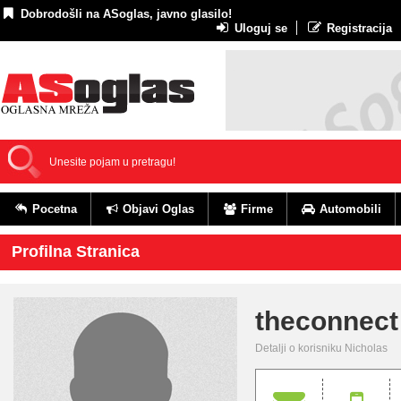
Dobrodošli na ASoglas, javno glasilo!
Uloguj se
Registracija
Pocetna
Objavi Oglas
Firme
Automobili
Profilna Stranica
theconnect
Detalji o korisniku Nicholas