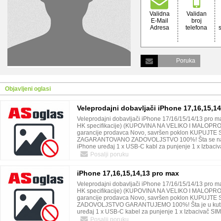
Validna
Validan
E-Mail
broj
Adresa
telefona
Poruka
Objavljeni oglasi
Veleprodajni dobavljači iPhone 17,16,15,14
Veleprodajni dobavljači iPhone 17/16/15/14/13 pro m
HK specifikacije) (KUPOVINA NA VELIKO I MALOPRO
garancije prodavca Novo, savršen poklon KUPUJT
ZAGARANTOVANO ZADOVOLJSTVO 100%! Šta se nalazi
iPhone uređaj 1 x USB-C kabl za punjenje 1 x Izbaciva
Besplatna zaštita za ekran Kontakt podaci: WhatsApp
Posalji poruku
(4383) Email: theconnectcpc@gmail.com
iPhone 17,16,15,14,13 pro max
Veleprodajni dobavljači iPhone 17/16/15/14/13 pro m
HK specifikacije) (KUPOVINA NA VELIKO I MALOPRO
garancije prodavca Novo, savršen poklon KUPUJT
ZADOVOLJSTVO GARANTUJEMO 100%! Šta je u kutiji
uređaj 1 x USB-C kabel za punjenje 1 x Izbacivač SIM 
Besplatna zaštita za ekran Kontakt podaci: WhatsApp
Posalji poruku