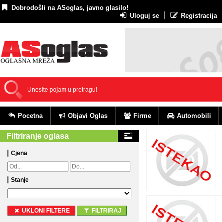
Dobrodošli na ASoglas, javno glasilo!
Uloguj se
Registracija
Pocetna
Objavi Oglas
Firme
Automobili
Filtriranje oglasa
Cjena
Stanje
UKLONI FILTERE
FILTRIRAJ