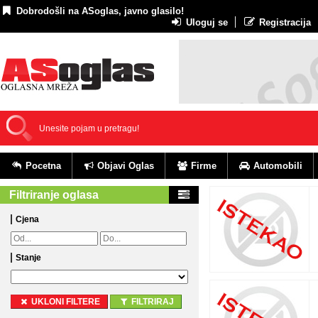
Dobrodošli na ASoglas, javno glasilo!
Uloguj se
Registracija
Pocetna
Objavi Oglas
Firme
Automobili
Filtriranje oglasa
Cjena
Stanje
UKLONI FILTERE
FILTRIRAJ