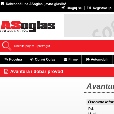
Dobrodošli na ASoglas, javno glasilo!
Uloguj se
Registracija
Pocetna
Objavi Oglas
Firme
Automobili
Avantura i dobar provod
Avantur
Osnovne Infor
Pol:
Mjesto: