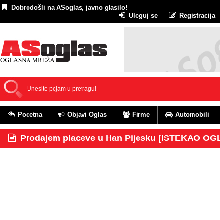
Dobrodošli na ASoglas, javno glasilo!
Uloguj se
Registracija
Pocetna
Objavi Oglas
Firme
Automobili
Prodajem placeve u Han Pijesku [ISTEKAO OG