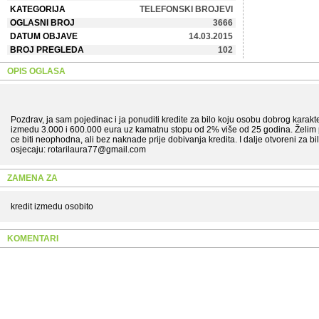
KATEGORIJA
TELEFONSKI BROJEVI
OGLASNI BROJ
3666
DATUM OBJAVE
14.03.2015
BROJ PREGLEDA
102
OPIS OGLASA
Pozdrav, ja sam pojedinac i ja ponuditi kredite za bilo koju osobu dobrog karakt
izmedu 3.000 i 600.000 eura uz kamatnu stopu od 2% više od 25 godina. Želim
ce biti neophodna, ali bez naknade prije dobivanja kredita. I dalje otvoreni za bilo
osjecaju: rotarilaura77@gmail.com
ZAMENA ZA
kredit izmedu osobito
KOMENTARI