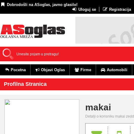
Dobrodošli na ASoglas, javno glasilo!
Uloguj se
Registracija
Pocetna
Objavi Oglas
Firme
Automobili
Profilna Stranica
makai
Detalji o korisniku makai zed