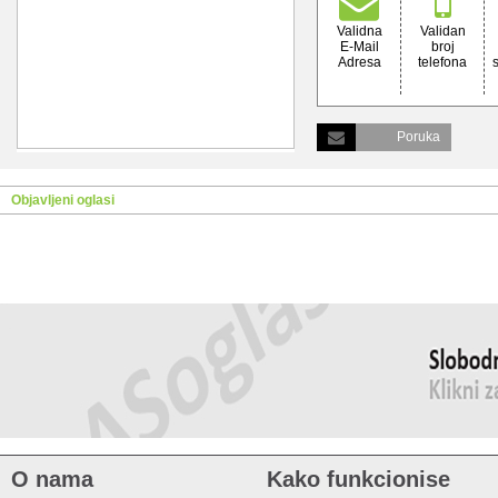
Validna
Validan
E-Mail
broj
Adresa
telefona
Poruka
Objavljeni oglasi
O nama
Kako funkcionise