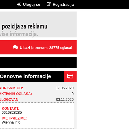
Uloguj se
Registracija
U bazi je trenutno 28775 oglasa!
Osnovne informacije
KORISNIK OD:
17.06.2020
AKTIVNIH OGLASA:
0
ULOGOVAN:
03.11.2020
KONTAKT:
0616828285
IME I PREZIME:
Wienna Info