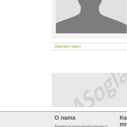
Objavljeni oglasi
O nama
Ka
mr
ASoglas je javno glasilo upisano u