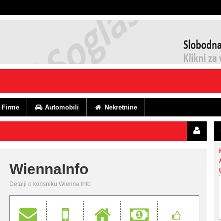
Firme
Automobili
Nekretnine
WiennaInfo
Detalji o korisniku Wienna Info