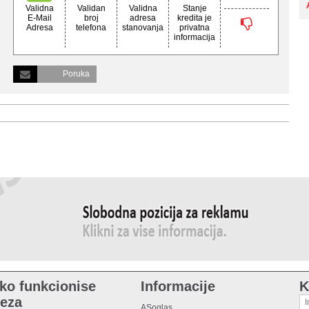
Validna
Validan
Validna
Stanje
E-Mail
broj
adresa
kredita je
Adresa
telefona
stanovanja
privatna
informacija
Poruka
ko funkcionise
Informacije
K
eza
ASoglas