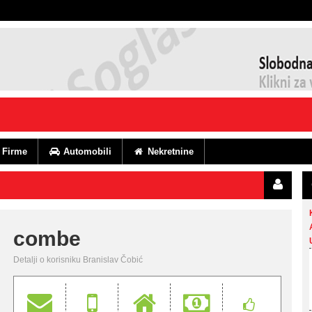
Firme
Automobili
Nekretnine
combe
Detalji o korisniku Branislav Čobić