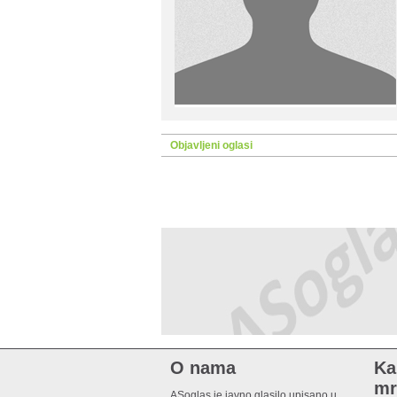
Objavljeni oglasi
O nama
Ka
mr
ASoglas je javno glasilo upisano u