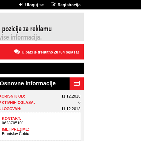
Uloguj se
Registracija
U bazi je trenutno 28784 oglasa!
Osnovne informacije
KORISNIK OD:
11.12.2018
AKTIVNIH OGLASA:
0
ULOGOVAN:
11.12.2018
KONTAKT:
0628705101
IME I PREZIME:
Branislav Čobić