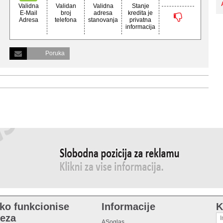
Validna
Validan
Validna
Stanje
E-Mail
broj
adresa
kredita je
Adresa
telefona
stanovanja
privatna
informacija
Poruka
ko funkcionise
Informacije
K
eza
ASoglas