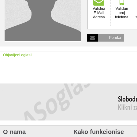
Validna
Validan
E-Mail
broj
Adresa
telefona
Poruka
Objavljeni oglasi
O nama
Kako funkcionise