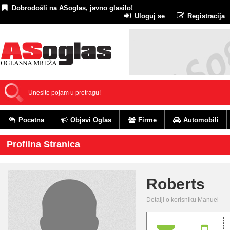
Dobrodošli na ASoglas, javno glasilo!
Uloguj se
Registracija
Pocetna
Objavi Oglas
Firme
Automobili
Profilna Stranica
Roberts
Detalji o korisniku Manuel