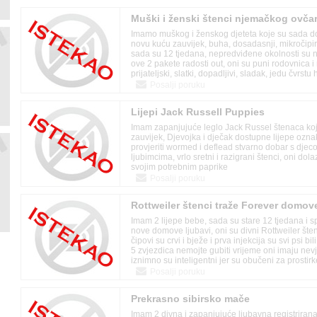
zajedno sa svim potrebnim peperima.
Muški i ženski štenci njemačkog ovča
Imamo muškog i ženskog djeteta koje su sada d
novu kuću zauvijek, buha, dosadasnji, mikročipiran
sada su 12 tjedana, nepredviđene okolnosti su n
ove 2 pakete radosti out, oni su puni rodovnica i r
prijateljski, slatki, dopadljivi, sladak, jedu čvrstu 
općenito rade ono što mladići rade. Dom ne bi bi
Posalji poruku
Lijepi Jack Russell Puppies
Imam zapanjujuće leglo Jack Russel štenaca koj
zauvijek, Djevojka i dječak dostupne lijepe ozna
provjeriti wormed i deflead stvarno dobar s dje
ljubimcima, vrlo sretni i razigrani štenci, oni do
svojim potrebnim paprike
Posalji poruku
Rottweiler štenci traže Forever domov
Imam 2 lijepe bebe, sada su stare 12 tjedana i 
nove domove ljubavi, oni su divni Rottweiler štenc
čipovi su crvi i bježe i prva injekcija su svi psi b
5 zvjezdica nemojte gubiti vrijeme oni imaju ne
iznimno su inteligentni jer su obučeni za prostir
iz voljenog doma i navikli da se nalaze u blizini 
Posalji poruku
Prekrasno sibirsko mače
Imam 2 divna i zapanjujuće ljubavna registrirana