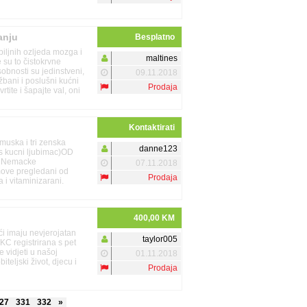
anju
Besplatno
iljnih ozljeda mozga i
maltines
 su to čistokrvne
sobnosti su jedinstveni,
09.11.2018
ježbani i poslušni kućni
Prodaja
rtite i šapajte val, oni
 ljude i životinje.Oni
a. Dolaze sa svim
om, odjećom i još
Kontaktirati
avi i potpuno
oje vrijeme i za
muska i tri zenska
danne123
s kucni ljubimac)OD
iz Nemacke
07.11.2018
move pregledani od
Prodaja
 i vitaminizarani.
video poziv.Garancija
neta.Po potrebi mozemo
 dokumentaciju. Moguc
400,00 KM
ostale informacije na
ći imaju nevjerojatan
taylor005
 KC registrirana s pet
 vidjeti u našoj
01.11.2018
iteljski život, djecu i
Prodaja
27
331
332
»