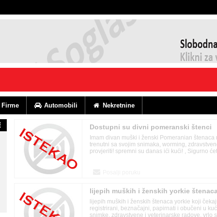
Firme
Automobili
Nekretnine
Dostupni su divni pomeranski štenci
Imam divan muški i ženski Pomeranian štenaca 
trenutni sa svojim snimaka, worming, zdravstveno
provjeriti! spremni su danas ići kući! , Sigurno ćet
Posalji poruku
lijepih muških i ženskih yorkie štenaca
lijepih muških i ženskih štenaca yorkie koji ček
registrirani, beznačajni, papirnati i obučeni u kuć
snimke, zdravstvene i veterinarske radove, vrlo s