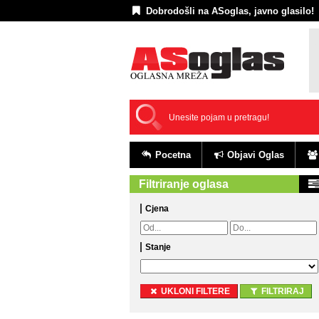
Dobrodošli na ASoglas, javno glasilo!
Pocetna
Objavi Oglas
Filtriranje oglasa
Cjena
Stanje
UKLONI FILTERE
FILTRIRAJ