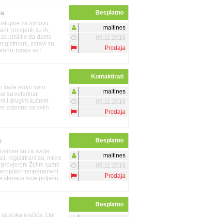
ra
Besplatno
ostupne za njihovu
maltines
i, provjerili su ih,
as prisilile da damo
09.11.2018
egistrirani, zdravi su,
Prodaja
hranu, igraju se i
o potpun bez njih.
Kontaktirati
i traže svoju dom
maltines
ke su veterinar
com i drugim kućnim
09.11.2018
laze zajedno sa svim
Prodaja
e
Besplatno
spremne su za svoje
maltines
i, registrirani su, mikro
ili provjereni Želim samo
09.11.2018
vjerojatan temperament,
Prodaja
ke štenaca koje potječu
drugih pasa i djece.
Besplatno
 sibirska mačića. Oni