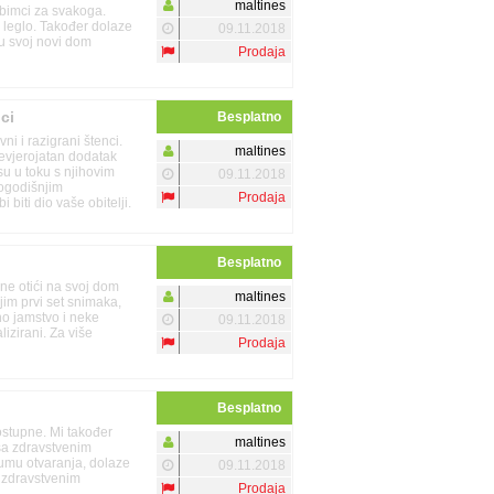
maltines
ubimci za svakoga.
 leglo. Također dolaze
09.11.2018
u svoj novi dom
Prodaja
ci
Besplatno
ni i razigrani štenci.
maltines
 nevjerojatan dodatak
 su u toku s njihovim
09.11.2018
nogodišnjim
Prodaja
 biti dio vaše obitelji.
Besplatno
ne otići na svoj dom
maltines
jim prvi set snimaka,
o jamstvo i neke
09.11.2018
lizirani. Za više
Prodaja
Besplatno
ostupne. Mi također
maltines
i sa zdravstvenim
atumu otvaranja, dolaze
09.11.2018
 zdravstvenim
Prodaja