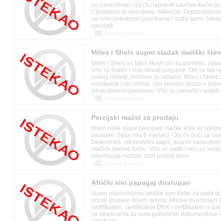
su samo divan i da će napraviti savršen kućni lj
Cijepljenje je obavljeno. Mikročip. Osposobljeno
sa svim potrebnim paprikama i sada samo čekaj
zauvijek.
Posalji poruku
Miles i Shels super sladak mališki šten
Miles i Shels su takvi likovi! oni su pametni, zabav
Vrlo su hrabri i vole davati poljupce. Oni će biti
svakoj obitelji, iznimno su odlazni. Miles i Shels
snimkama i de-crvima. Oni također dolazi s jed
zdravstvenim jamstvom. Vrlo su pametni i voljeli bi
Posalji poruku
Perzijski mačić za prodaju
Imam neke lijepe perzijske mačke koje su sprem
zauvijek. Sada ima 6 mjeseci. Oni će doći sa svo
Dewormed, zdravstveni zapis, pisano zdravstven
mačiće darove torbu. Vrlo su slatki i vrlo su socija
informacija možete nam poslati tekst
Posalji poruku
Afrički sivi papagaj dostupan
Super pripitomljene afričke sive bebe za sada d
učiniti dostave diljem svijeta. Afrička siva dolaz
certifikatom, certifikatom DNK i certifikatom o d
sa stranicama sa svim potrebnim dokumentima i