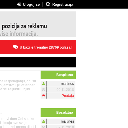
Uloguj se
Registracija
U bazi je trenutno 28769 oglasa!
Besplatno
na raspolaganju, oni su
maltines
 jamstvo i je veterinar
e se zaljubiti u njih!
09.11.2018
Prodaja
.
Besplatno
aju novi dom Oni su akc
maltines
i i imaju sve svoje
u ljubazni prema djeci i
09.11.2018