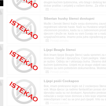
drugim kućnim ljubimcima, vrlo blagi i dobrog t
dobar pratilac i prijatelj u vašem domu , Za više d
Posalji poruku
Siberian husky štenci dostupni
Muški i ženski štenci traže svoju domovinu zauvi
registrirani sibirski haski. Naši su Huskiesi smje
otvorenom prostoru, kada su u zatvorenom prost
djecom i druže se. kada su vani čuvaju se u na
uzgajivačnicama. imamo pola jutra ograđenog p
koje također prati skutere s našim odraslim oso
Posalji poruku
traci za trčanje. Naši štenci će doći s jednogodi
jamstvom za svoje papire, utd na snimke i odgov
Lijepi Beagle štenci
neku hranu za prijelaz na hranu.
Bok Imam lijepe Beagle štenci sada spremni za 
domove. Dječak i djevojčica. Cijeli pedigre. Vak
je razbio. Odbiju se i uklanjaju buha. Stvarno d
kućnim ljubimcima. Uvijek mi je drago vidjeti vas.
Dolaze sa svim potrebnim dokumentima. Molimo k
spremni sada Hvala.
Posalji poruku
Lijepi psići Cockapoo
Bok, imam prekrasno leglo od 2 cockerpoo štenac
voli. Moja djeca i ja radimo fantastičan posao do
djevojka sada su svi dostupni. Apsolutno prekra
odlazak u svoje nove domove u bilo koje vrijeme 
mikročipirani i već su se prvi put cijepili. Vrlo su s
raspoloženi i odrastaju oko djece i drugih kućni
Posalji poruku