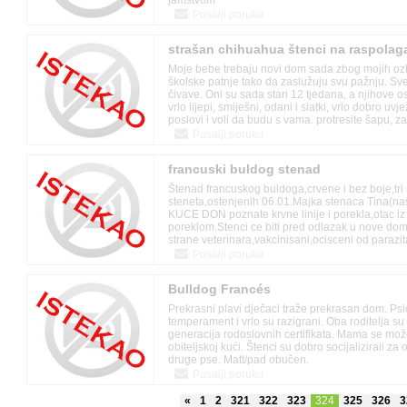
jamstvom
Posalji poruku
strašan chihuahua štenci na raspolag
Moje bebe trebaju novi dom sada zbog mojih ozb
školske patnje tako da zaslužuju svu pažnju. Sve
čivave. Oni su sada stari 12 tjedana, a njihove o
vrlo lijepi, smiješni, odani i slatki, vrlo dobro uv
poslovi i voli da budu s vama. protresite šapu, zav
su povodac i sanduk uvježbani sasvim ne lajati na
Posalji poruku
se slažu sa svima poput djece i kućnih ljubimac
potrebnim papirima, olovkom za vježbanje, hran
francuski buldog stenad
mnogo toga. napraviti dobru ponudu. Vrlo su zdr
vakcinirani, pa vas molimo da se obratite u bilo k
Štenad francuskog buldoga,crvene i bez boje,tri 
informacije.
steneta,ostenjenih 06.01.Majka stenaca Tina(na
KUCE DON poznate krvne linije i porekla,otac 
poreklom.Stenci ce biti pred odlazak u nove do
strane veterinara,vakcinisani,ocisceni od parazita
Svako stene moze se videti uzivo kod nas ili na 
Posalji poruku
na zdravlje,kvalitet i cistokrnost kupljenog ste
da uradimo pasos, cip i svu potrebnu kinolosku
Bulldog Francés
dogovor oko dostave uz troskove transporta.Sve 
viber:+38169725650 Damjan
Prekrasni plavi dječaci traže prekrasan dom. Psi
temperament i vrlo su razigrani. Oba roditelja su
generacija rodoslovnih certifikata. Mama se može
obiteljskoj kući. Štenci su dobro socijalizirali za ob
druge pse. Matt/pad obučen.
Posalji poruku
«
1
2
321
322
323
324
325
326
3