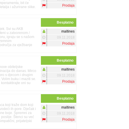
emperamenta, bit će
Prodaja
etalja i ažurirane slike.
Besplatno
jek. Svi su AKB
maltines
šteni u zatvorenom /
oru, igraju se s našom
09.11.2018
dzemnim
Prodaja
odručja za vježbanje
bama, te ih vodimo na
šnjim zdravstvenim
arajućim uzrastima i
Besplatno
nove obiteljske
maltines
cinacija do danas. Mirco
obro s djecom i drugim
09.11.2018
 Volim buku i maziti se.
Prodaja
ontaktirajte oni su
Besplatno
a koji traže dom koji
maltines
vodeći ih gore. Dječak i
sne boje. Spremni za
09.11.2018
poslije. Štenci su već
Prodaja
impatični, prijateljski
h ljubimaca, dolaze