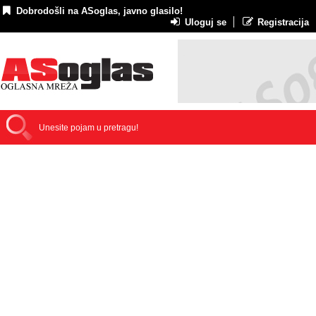
Dobrodošli na ASoglas, javno glasilo!
Uloguj se
Registracija