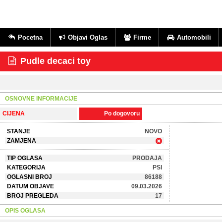
Pocetna
Objavi Oglas
Firme
Automobili
Pudle decaci toy
OSNOVNE INFORMACIJE
CIJENA
Po dogovoru
STANJE
NOVO
ZAMJENA
TIP OGLASA
PRODAJA
KATEGORIJA
PSI
OGLASNI BROJ
86188
DATUM OBJAVE
09.03.2026
BROJ PREGLEDA
17
OPIS OGLASA