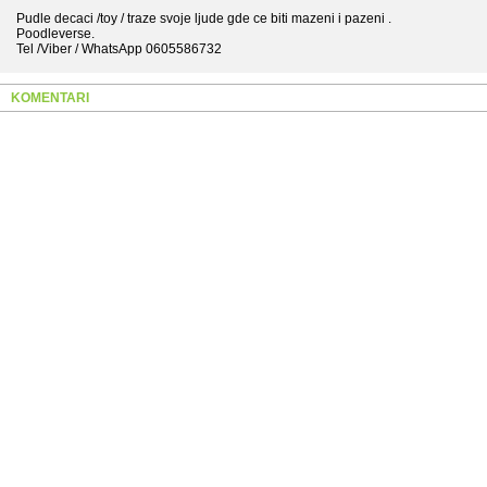
Pudle decaci /toy / traze svoje ljude gde ce biti mazeni i pazeni .
Poodleverse.
Tel /Viber / WhatsApp 0605586732
KOMENTARI