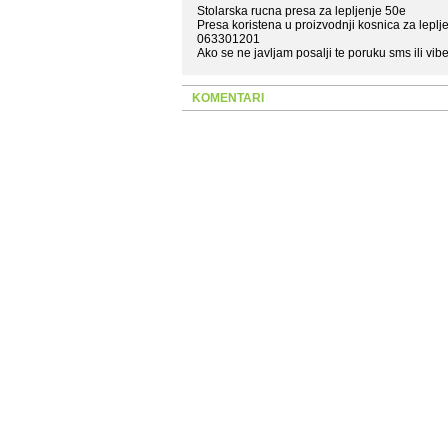
Stolarska rucna presa za lepljenje 50e
Presa koristena u proizvodnji kosnica za leplj
063301201
Ako se ne javljam posalji te poruku sms ili vibe
KOMENTARI