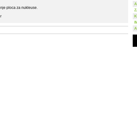
A
enje ploca za nukleuse.
Z
r
K
I
A