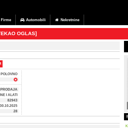
Firme
Automobili
Nekretnine
ISTEKAO OGLAS]
M
POLOVNO
PRODAJA
NE I ALATI
82943
30.10.2025
28
K