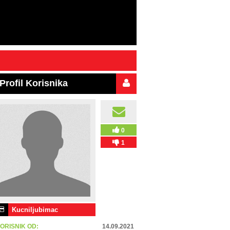
Profil Korisnika
0
1
Kucniljubimac
ORISNIK OD:
14.09.2021