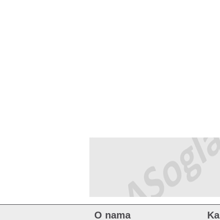
O nama
Ka