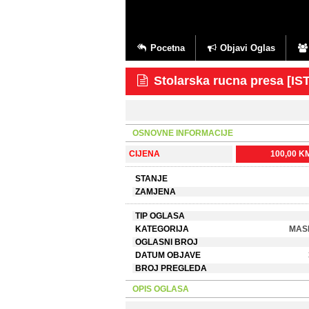
Pocetna
Objavi Oglas
Stolarska rucna presa [
OSNOVNE INFORMACIJE
CIJENA
100,00 K
STANJE
ZAMJENA
TIP OGLASA
KATEGORIJA
MASI
OGLASNI BROJ
DATUM OBJAVE
BROJ PREGLEDA
OPIS OGLASA