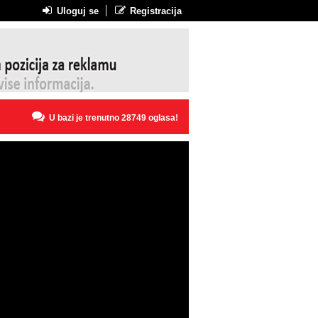
Uloguj se
Registracija
U bazi je trenutno 28749 oglasa!