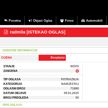
Pocetna
Objavi Oglas
Firme
Automobili
radmila [ISTEKAO OGLAS]
OSNOVNE INFORMACIJE
CIJENA
Besplatno
STANJE
NOVO
ZAMJENA
TIP OGLASA
POTRAZNJA
KATEGORIJA
NAMJESTAJ
OGLASNI BROJ
71880
DATUM OBJAVE
09.01.2025
BROJ PREGLEDA
55
OPIS OGLASA