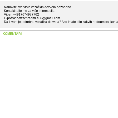
Nabavite sve vrste vozačkih dozvola bezbedno
Kontaktirajte me za više informacija.
Viber: +4917674977762
E-pošta: hetzschradmila66@gmail.com
Da li vam je potrebna vozačka dozvola? Ako imate bilo kakvih nedoumica, kontakt
KOMENTARI