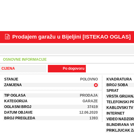
Prodajem garažu u Bijeljini [ISTEKAO OGLAS]
OSNOVNE INFORMACIJE
CIJENA
Po dogovoru
STANJE
POLOVNO
KVADRATURA
ZAMJENA
BROJ SOBA
SPRAT
TIP OGLASA
PRODAJA
VRSTA GRIJAN
KATEGORIJA
GARAZE
TELEFONSKI P
OGLASNI BROJ
37419
KABLOVSKI TV
DATUM OBJAVE
12.06.2020
INTERNET
BROJ PREGLEDA
1393
VIDEO NADZOR
BLINDIRANA V
PRIKLJUCAK Z