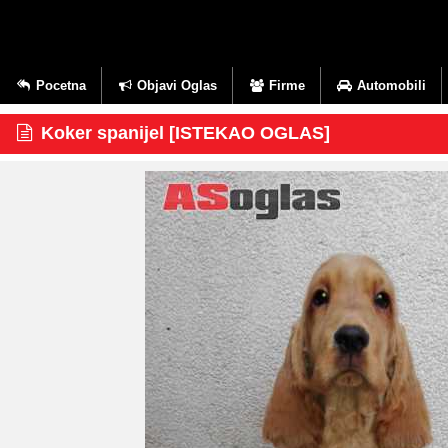
Pocetna
Objavi Oglas
Firme
Automobili
Koker spanijel [ISTEKAO OGLAS]