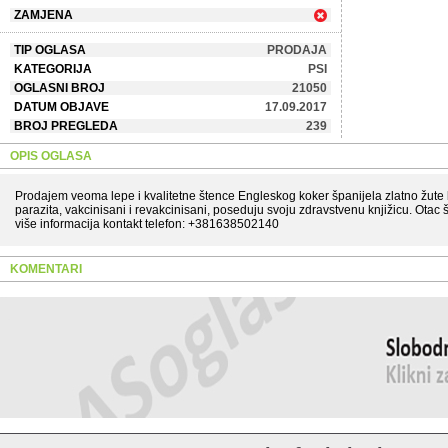
ZAMJENA
TIP OGLASA
PRODAJA
KATEGORIJA
PSI
OGLASNI BROJ
21050
DATUM OBJAVE
17.09.2017
BROJ PREGLEDA
239
OPIS OGLASA
Prodajem veoma lepe i kvalitetne štence Engleskog koker španijela zlatno žute b
parazita, vakcinisani i revakcinisani, poseduju svoju zdravstvenu knjižicu. Otac 
više informacija kontakt telefon: +381638502140
KOMENTARI