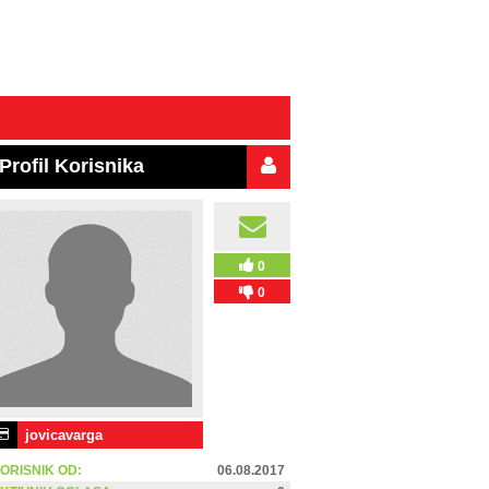
Profil Korisnika
0
0
jovicavarga
ORISNIK OD:
06.08.2017