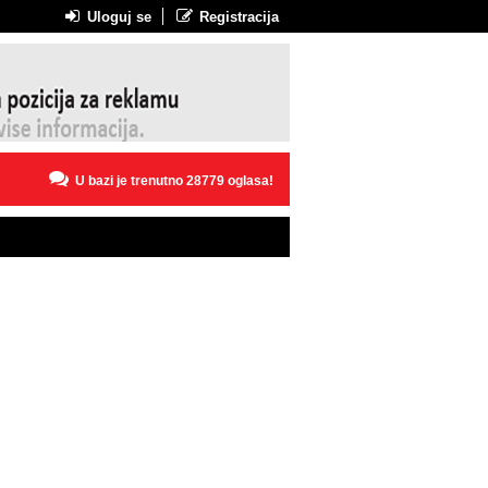
Uloguj se
Registracija
U bazi je trenutno 28779 oglasa!