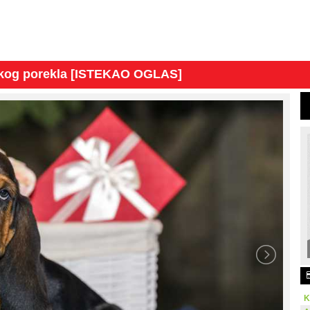
kog porekla [ISTEKAO OGLAS]
K