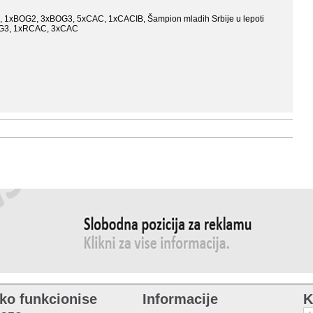
, 1xBOG2, 3xBOG3, 5xCAC, 1xCACIB, Šampion mladih Srbije u lepoti
OG3, 1xRCAC, 3xCAC
ko funkcionise
Informacije
K