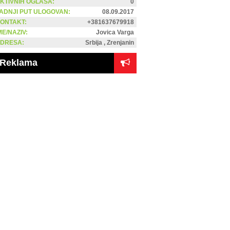
KTIVNIH OGLASA:
0
ADNJI PUT ULOGOVAN:
08.09.2017
ONTAKT:
+381637679918
ME/NAZIV:
Jovica Varga
DRESA:
Srbija , Zrenjanin
Reklama