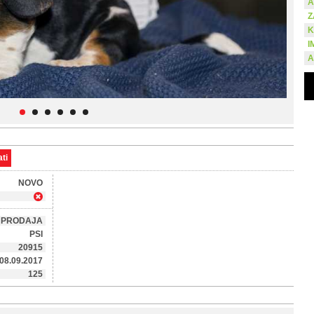
A
Z
K
I
A
ti
NOVO
PRODAJA
PSI
20915
08.09.2017
125